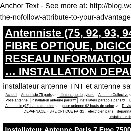
Anchor Text
- See more at: http://blog
the-nofollow-attribute-to-your-advanta
Antenniste (75, 92, 93, 
FIBRE OPTIQUE, DIGIC
RESEAU INFORMATIQUE
… INSTALLATION DEP
installateur antenne TNT et
Accueil
Antenniste 75 paris
démontage de pylone
Antenne Collective
Pose antenne
Installateur antenne paris
Installateur parabole paris
D
Antenniste (92) hauts-de-seine
pose antenne 92 hauts-de-seine
Devis
DEPANNAGE FIBRE OPTIQUE PARIS
électricien paris
depannag
Installateur 
Installateur Antenne Paris 7 Eme 750