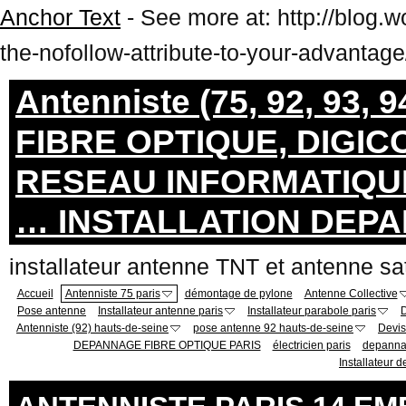
Anchor Text
- See more at: http://blog
the-nofollow-attribute-to-your-advanta
Antenniste (75, 92, 93, 
FIBRE OPTIQUE, DIGIC
RESEAU INFORMATIQUE
… INSTALLATION DEP
installateur antenne TNT et
Accueil
Antenniste 75 paris
démontage de pylone
Antenne Collective
Pose antenne
Installateur antenne paris
Installateur parabole paris
D
Antenniste (92) hauts-de-seine
pose antenne 92 hauts-de-seine
Devis
DEPANNAGE FIBRE OPTIQUE PARIS
électricien paris
depannag
Installateur 